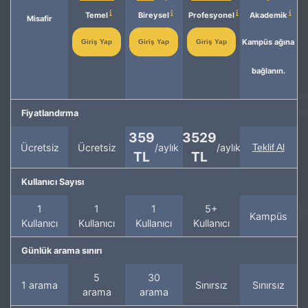
Temel
Bireysel
Profesyonel
Akademik
Misafir
Kampüs ağına
Giriş Yap
Giriş Yap
Giriş Yap
bağlanın.
Fiyatlandırma
359
3529
Ücretsiz
Ücretsiz
/aylık
/aylık
Teklif Al
TL
TL
Kullanıcı Sayısı
1
1
1
5+
Kampüs
Kullanıcı
Kullanıcı
Kullanıcı
Kullanıcı
Günlük arama sınırı
5
30
1 arama
Sınırsız
Sınırsız
arama
arama