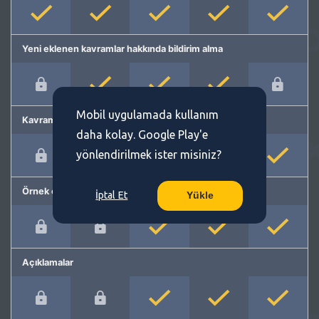
Yeni eklenen kavramlar hakkında bildirim alma
Mobil uygulamada kullanım
Kavram önerme
daha kolay. Google Play'e
yönlendirilmek ister misiniz?
Örnek cümleler
İptal Et
Yükle
Açıklamalar