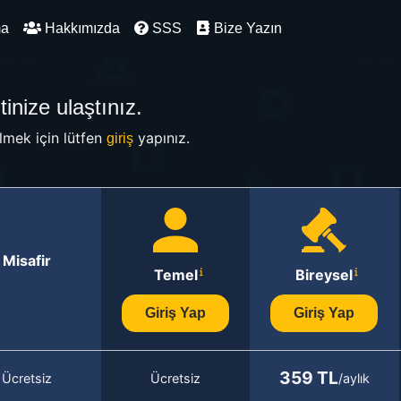
ma
Hakkımızda
SSS
Bize Yazın
inize ulaştınız.
mek için lütfen
yapınız.
giriş
Misafir
Temel
Bireysel
Giriş Yap
Giriş Yap
359 TL
Ücretsiz
Ücretsiz
/aylık