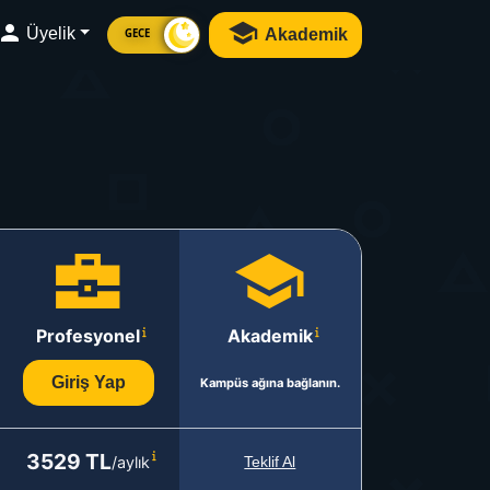
Üyelik
Akademik
GECE
Profesyonel
Akademik
Giriş Yap
Kampüs ağına bağlanın.
3529 TL
/aylık
Teklif Al