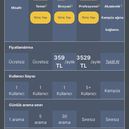
Temel
Bireysel
Profesyonel
Akademik
Misafir
Kampüs ağına
Giriş Yap
Giriş Yap
Giriş Yap
bağlanın.
Fiyatlandırma
359
3529
Ücretsiz
Ücretsiz
/aylık
/aylık
Teklif Al
TL
TL
Kullanıcı Sayısı
1
1
1
5+
Kampüs
Kullanıcı
Kullanıcı
Kullanıcı
Kullanıcı
Günlük arama sınırı
5
30
1 arama
Sınırsız
Sınırsız
arama
arama