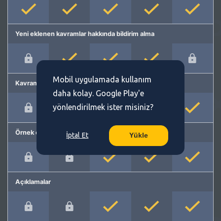
Yeni eklenen kavramlar hakkında bildirim alma
Mobil uygulamada kullanım
Kavram önerme
daha kolay. Google Play'e
yönlendirilmek ister misiniz?
Örnek cümleler
İptal Et
Yükle
Açıklamalar