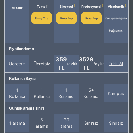
Temel
Bireysel
Profesyonel
Akademik
Misafir
Kampüs ağına
Giriş Yap
Giriş Yap
Giriş Yap
bağlanın.
Fiyatlandırma
359
3529
Ücretsiz
Ücretsiz
/aylık
/aylık
Teklif Al
TL
TL
Kullanıcı Sayısı
1
1
1
5+
Kampüs
Kullanıcı
Kullanıcı
Kullanıcı
Kullanıcı
Günlük arama sınırı
5
30
1 arama
Sınırsız
Sınırsız
arama
arama