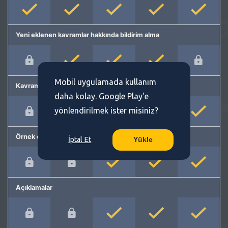
Yeni eklenen kavramlar hakkında bildirim alma
Mobil uygulamada kullanım
Kavram önerme
daha kolay. Google Play'e
yönlendirilmek ister misiniz?
Örnek cümleler
İptal Et
Yükle
Açıklamalar