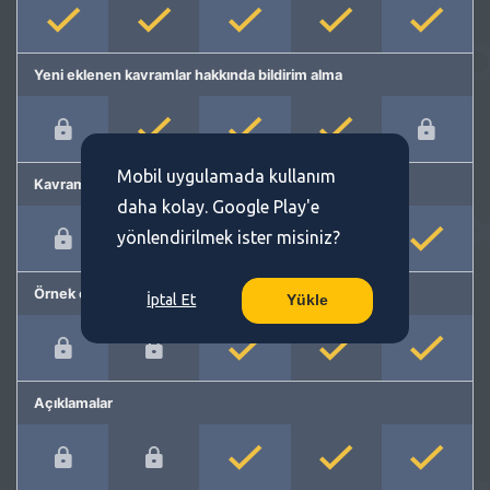
Yeni eklenen kavramlar hakkında bildirim alma
Mobil uygulamada kullanım
Kavram önerme
daha kolay. Google Play'e
yönlendirilmek ister misiniz?
Örnek cümleler
İptal Et
Yükle
Açıklamalar