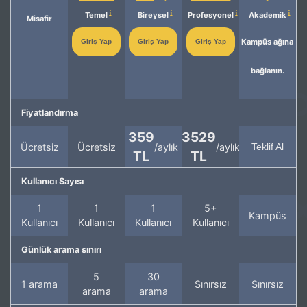
Temel
Bireysel
Profesyonel
Akademik
Misafir
Kampüs ağına
Giriş Yap
Giriş Yap
Giriş Yap
bağlanın.
Fiyatlandırma
359
3529
Ücretsiz
Ücretsiz
/aylık
/aylık
Teklif Al
TL
TL
Kullanıcı Sayısı
1
1
1
5+
Kampüs
Kullanıcı
Kullanıcı
Kullanıcı
Kullanıcı
Günlük arama sınırı
5
30
1 arama
Sınırsız
Sınırsız
arama
arama