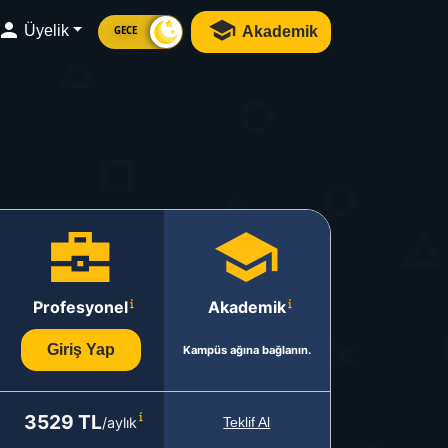
Üyelik
Akademik
GECE
Profesyonel
Akademik
Giriş Yap
Kampüs ağına bağlanın.
3529 TL
/aylık
Teklif Al