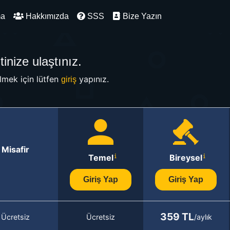
ma
Hakkımızda
SSS
Bize Yazın
inize ulaştınız.
mek için lütfen
yapınız.
giriş
Misafir
Temel
Bireysel
Giriş Yap
Giriş Yap
359 TL
Ücretsiz
Ücretsiz
/aylık