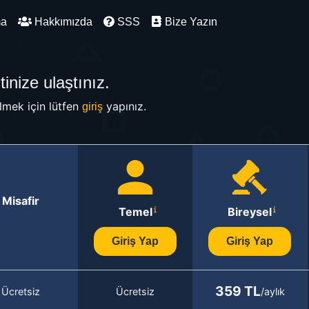
ma
Hakkımızda
SSS
Bize Yazın
inize ulaştınız.
mek için lütfen
yapınız.
giriş
Misafir
Temel
Bireysel
Giriş Yap
Giriş Yap
359 TL
Ücretsiz
Ücretsiz
/aylık