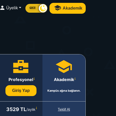
Üyelik
Akademik
GECE
Profesyonel
Akademik
Giriş Yap
Kampüs ağına bağlanın.
3529 TL
/aylık
Teklif Al