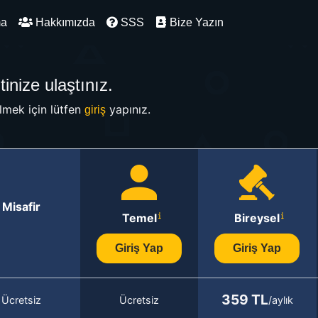
ma
Hakkımızda
SSS
Bize Yazın
inize ulaştınız.
mek için lütfen
yapınız.
giriş
Misafir
Temel
Bireysel
Giriş Yap
Giriş Yap
359 TL
Ücretsiz
Ücretsiz
/aylık