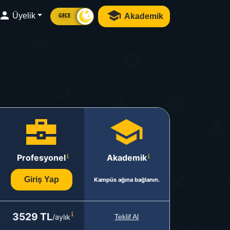
Üyelik
Akademik
GECE
Profesyonel
Akademik
Giriş Yap
Kampüs ağına bağlanın.
3529 TL
/aylık
Teklif Al