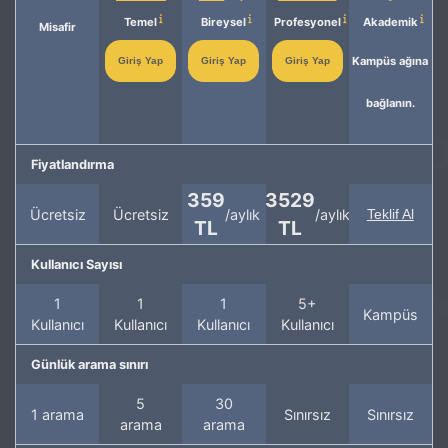
Temel
Bireysel
Profesyonel
Akademik
Misafir
Kampüs ağına
Giriş Yap
Giriş Yap
Giriş Yap
bağlanın.
Fiyatlandırma
359
3529
Ücretsiz
Ücretsiz
/aylık
/aylık
Teklif Al
TL
TL
Kullanıcı Sayısı
1
1
1
5+
Kampüs
Kullanıcı
Kullanıcı
Kullanıcı
Kullanıcı
Günlük arama sınırı
5
30
1 arama
Sınırsız
Sınırsız
arama
arama