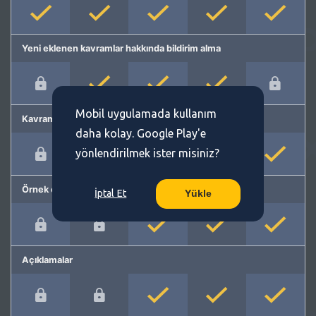
Yeni eklenen kavramlar hakkında bildirim alma
Mobil uygulamada kullanım
Kavram önerme
daha kolay. Google Play'e
yönlendirilmek ister misiniz?
Örnek cümleler
İptal Et
Yükle
Açıklamalar