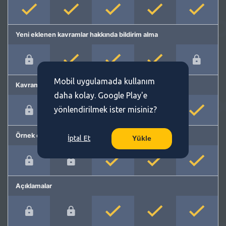
Yeni eklenen kavramlar hakkında bildirim alma
Mobil uygulamada kullanım
Kavram önerme
daha kolay. Google Play'e
yönlendirilmek ister misiniz?
Örnek cümleler
İptal Et
Yükle
Açıklamalar