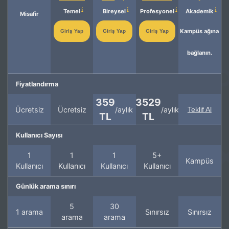
Temel
Bireysel
Profesyonel
Akademik
Misafir
Kampüs ağına
Giriş Yap
Giriş Yap
Giriş Yap
bağlanın.
Fiyatlandırma
359
3529
Ücretsiz
Ücretsiz
/aylık
/aylık
Teklif Al
TL
TL
Kullanıcı Sayısı
1
1
1
5+
Kampüs
Kullanıcı
Kullanıcı
Kullanıcı
Kullanıcı
Günlük arama sınırı
5
30
1 arama
Sınırsız
Sınırsız
arama
arama