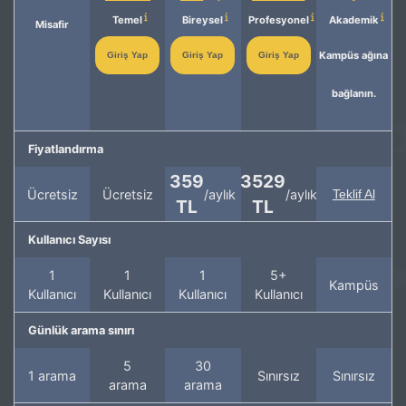
Temel
Bireysel
Profesyonel
Akademik
Misafir
Kampüs ağına
Giriş Yap
Giriş Yap
Giriş Yap
bağlanın.
Fiyatlandırma
359
3529
Ücretsiz
Ücretsiz
/aylık
/aylık
Teklif Al
TL
TL
Kullanıcı Sayısı
1
1
1
5+
Kampüs
Kullanıcı
Kullanıcı
Kullanıcı
Kullanıcı
Günlük arama sınırı
5
30
1 arama
Sınırsız
Sınırsız
arama
arama