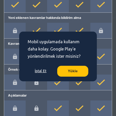
Yeni eklenen kavramlar hakkında bildirim alma
Mobil uygulamada kullanım
Kavram önerme
daha kolay. Google Play'e
yönlendirilmek ister misiniz?
Örnek cümleler
İptal Et
Yükle
Açıklamalar