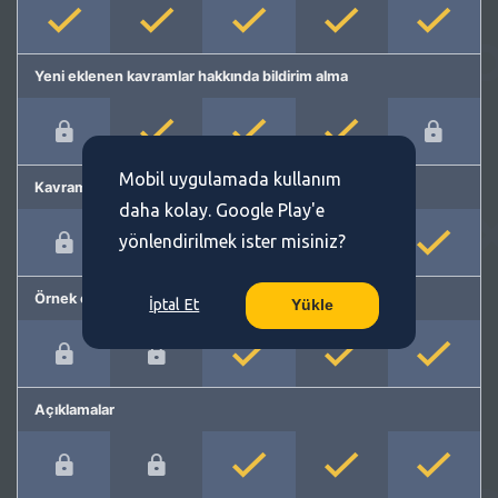
Yeni eklenen kavramlar hakkında bildirim alma
Mobil uygulamada kullanım
Kavram önerme
daha kolay. Google Play'e
yönlendirilmek ister misiniz?
Örnek cümleler
İptal Et
Yükle
Açıklamalar