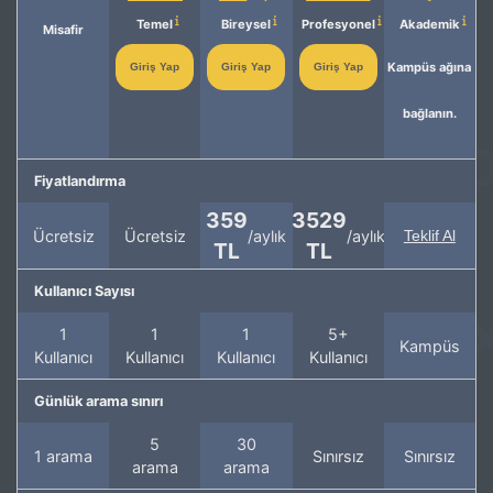
Temel
Bireysel
Profesyonel
Akademik
Misafir
Kampüs ağına
Giriş Yap
Giriş Yap
Giriş Yap
bağlanın.
Fiyatlandırma
359
3529
Ücretsiz
Ücretsiz
/aylık
/aylık
Teklif Al
TL
TL
Kullanıcı Sayısı
1
1
1
5+
Kampüs
Kullanıcı
Kullanıcı
Kullanıcı
Kullanıcı
Günlük arama sınırı
5
30
1 arama
Sınırsız
Sınırsız
arama
arama