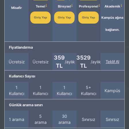
Temel
Bireysel
Profesyonel
Akademik
Misafir
Kampüs ağına
Giriş Yap
Giriş Yap
Giriş Yap
bağlanın.
Fiyatlandırma
359
3529
Ücretsiz
Ücretsiz
/aylık
/aylık
Teklif Al
TL
TL
Kullanıcı Sayısı
1
1
1
5+
Kampüs
Kullanıcı
Kullanıcı
Kullanıcı
Kullanıcı
Günlük arama sınırı
5
30
1 arama
Sınırsız
Sınırsız
arama
arama