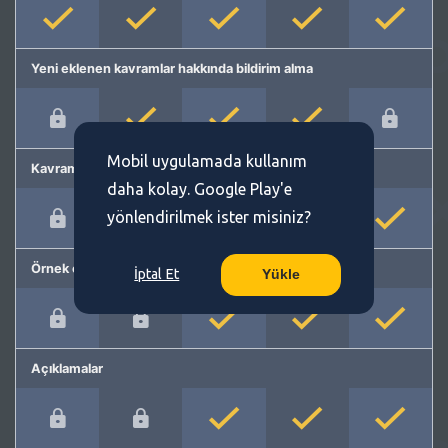
Yeni eklenen kavramlar hakkında bildirim alma
Mobil uygulamada kullanım
Kavram önerme
daha kolay. Google Play'e
yönlendirilmek ister misiniz?
Örnek cümleler
İptal Et
Yükle
Açıklamalar