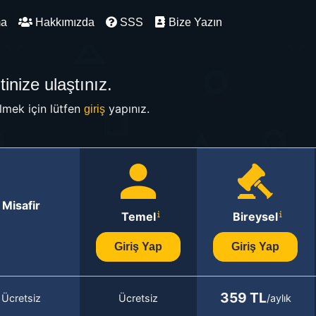
ma
Hakkımızda
SSS
Bize Yazın
inize ulaştınız.
mek için lütfen
yapınız.
giriş
Misafir
Temel
Bireysel
Giriş Yap
Giriş Yap
359 TL
Ücretsiz
Ücretsiz
/aylık