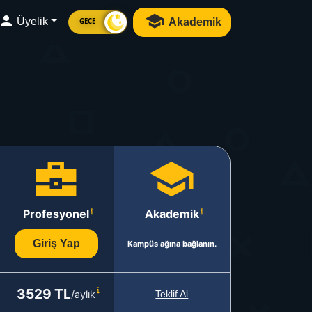
Üyelik
Akademik
GECE
Profesyonel
Akademik
Giriş Yap
Kampüs ağına bağlanın.
3529 TL
/aylık
Teklif Al