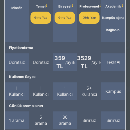
Temel
Bireysel
Profesyonel
Akademik
Misafir
Kampüs ağına
Giriş Yap
Giriş Yap
Giriş Yap
bağlanın.
Fiyatlandırma
359
3529
Ücretsiz
Ücretsiz
/aylık
/aylık
Teklif Al
TL
TL
Kullanıcı Sayısı
1
1
1
5+
Kampüs
Kullanıcı
Kullanıcı
Kullanıcı
Kullanıcı
Günlük arama sınırı
5
30
1 arama
Sınırsız
Sınırsız
arama
arama