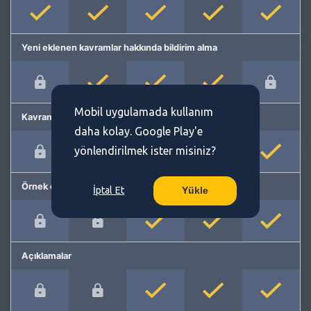
Yeni eklenen kavramlar hakkında bildirim alma
Mobil uygulamada kullanım
Kavram önerme
daha kolay. Google Play'e
yönlendirilmek ister misiniz?
Örnek cümleler
İptal Et
Yükle
Açıklamalar