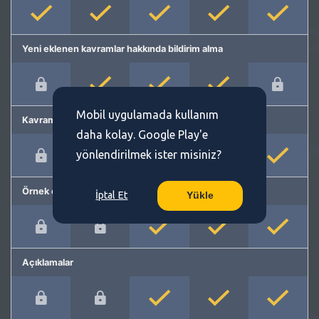
Yeni eklenen kavramlar hakkında bildirim alma
Mobil uygulamada kullanım
Kavram önerme
daha kolay. Google Play'e
yönlendirilmek ister misiniz?
Örnek cümleler
İptal Et
Yükle
Açıklamalar