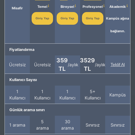
Temel
Bireysel
Profesyonel
Akademik
Misafir
Kampüs ağına
Giriş Yap
Giriş Yap
Giriş Yap
bağlanın.
Fiyatlandırma
359
3529
Ücretsiz
Ücretsiz
/aylık
/aylık
Teklif Al
TL
TL
Kullanıcı Sayısı
1
1
1
5+
Kampüs
Kullanıcı
Kullanıcı
Kullanıcı
Kullanıcı
Günlük arama sınırı
5
30
1 arama
Sınırsız
Sınırsız
arama
arama