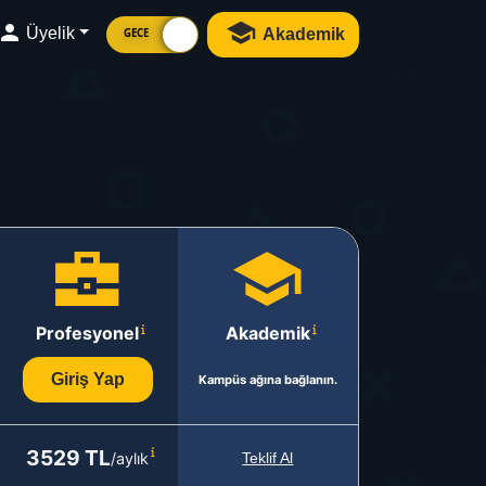
Üyelik
Akademik
GECE
Profesyonel
Akademik
Giriş Yap
Kampüs ağına bağlanın.
3529 TL
/aylık
Teklif Al