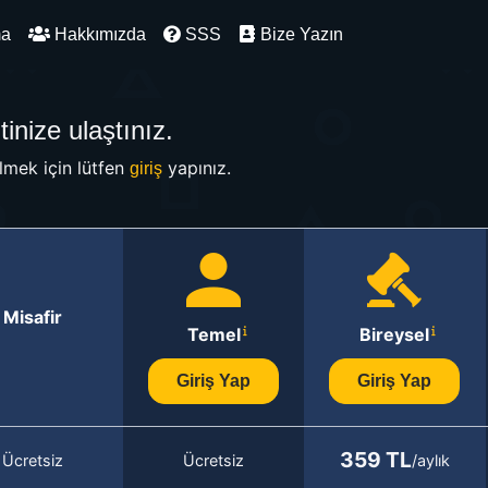
ma
Hakkımızda
SSS
Bize Yazın
inize ulaştınız.
mek için lütfen
yapınız.
giriş
Misafir
Temel
Bireysel
Giriş Yap
Giriş Yap
359 TL
Ücretsiz
Ücretsiz
/aylık