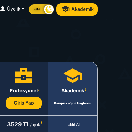
Üyelik
Akademik
GECE
Profesyonel
Akademik
Giriş Yap
Kampüs ağına bağlanın.
3529 TL
/aylık
Teklif Al