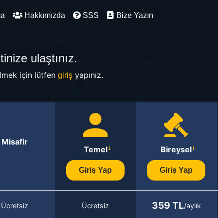
ma
Hakkımızda
SSS
Bize Yazın
inize ulaştınız.
mek için lütfen
yapınız.
giriş
Misafir
Temel
Bireysel
Giriş Yap
Giriş Yap
359 TL
Ücretsiz
Ücretsiz
/aylık