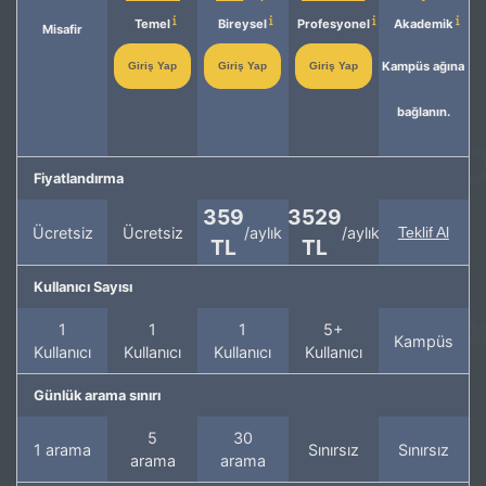
Temel
Bireysel
Profesyonel
Akademik
Misafir
Kampüs ağına
Giriş Yap
Giriş Yap
Giriş Yap
bağlanın.
Fiyatlandırma
359
3529
Ücretsiz
Ücretsiz
/aylık
/aylık
Teklif Al
TL
TL
Kullanıcı Sayısı
1
1
1
5+
Kampüs
Kullanıcı
Kullanıcı
Kullanıcı
Kullanıcı
Günlük arama sınırı
5
30
1 arama
Sınırsız
Sınırsız
arama
arama