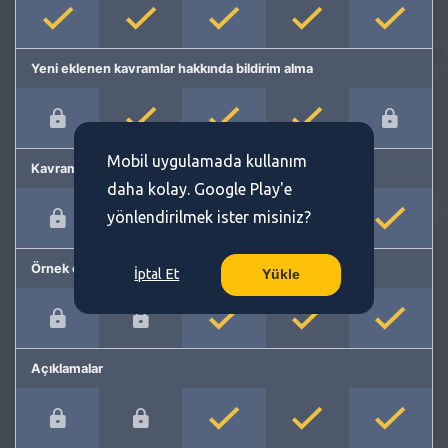
Yeni eklenen kavramlar hakkında bildirim alma
Mobil uygulamada kullanım
Kavram önerme
daha kolay. Google Play'e
yönlendirilmek ister misiniz?
Örnek cümleler
İptal Et
Yükle
Açıklamalar