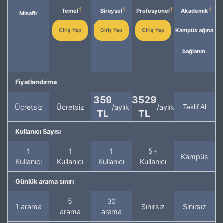
Temel
Bireysel
Profesyonel
Akademik
Misafir
Kampüs ağına
Giriş Yap
Giriş Yap
Giriş Yap
bağlanın.
Fiyatlandırma
359
3529
Ücretsiz
Ücretsiz
/aylık
/aylık
Teklif Al
TL
TL
Kullanıcı Sayısı
1
1
1
5+
Kampüs
Kullanıcı
Kullanıcı
Kullanıcı
Kullanıcı
Günlük arama sınırı
5
30
1 arama
Sınırsız
Sınırsız
arama
arama