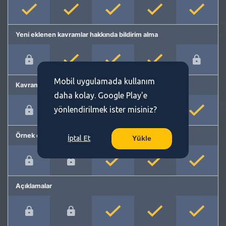
Yeni eklenen kavramlar hakkında bildirim alma
Mobil uygulamada kullanım
Kavram önerme
daha kolay. Google Play'e
yönlendirilmek ister misiniz?
Örnek cümleler
İptal Et
Yükle
Açıklamalar