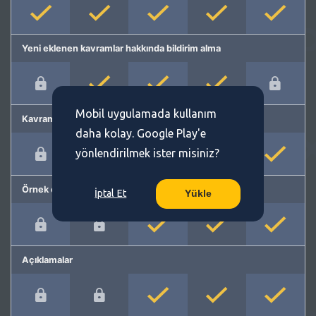
Yeni eklenen kavramlar hakkında bildirim alma
Mobil uygulamada kullanım
Kavram önerme
daha kolay. Google Play'e
yönlendirilmek ister misiniz?
Örnek cümleler
İptal Et
Yükle
Açıklamalar