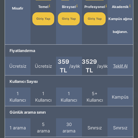
Temel
Bireysel
Profesyonel
Akademik
Misafir
Kampüs ağına
Giriş Yap
Giriş Yap
Giriş Yap
bağlanın.
Fiyatlandırma
359
3529
Ücretsiz
Ücretsiz
/aylık
/aylık
Teklif Al
TL
TL
Kullanıcı Sayısı
1
1
1
5+
Kampüs
Kullanıcı
Kullanıcı
Kullanıcı
Kullanıcı
Günlük arama sınırı
5
30
1 arama
Sınırsız
Sınırsız
arama
arama