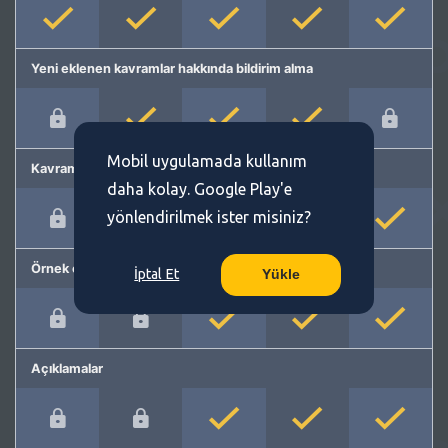
Yeni eklenen kavramlar hakkında bildirim alma
Mobil uygulamada kullanım
Kavram önerme
daha kolay. Google Play'e
yönlendirilmek ister misiniz?
Örnek cümleler
İptal Et
Yükle
Açıklamalar