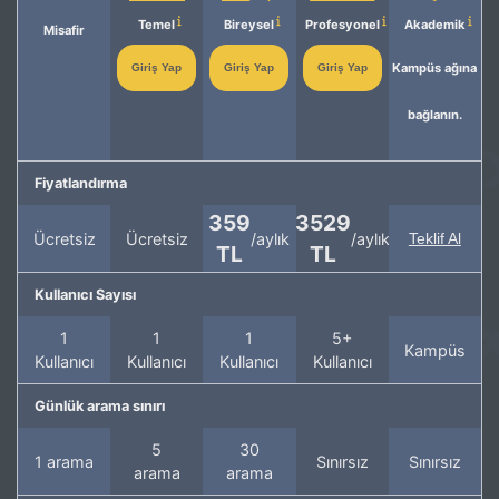
Temel
Bireysel
Profesyonel
Akademik
Misafir
Kampüs ağına
Giriş Yap
Giriş Yap
Giriş Yap
bağlanın.
Fiyatlandırma
359
3529
Ücretsiz
Ücretsiz
/aylık
/aylık
Teklif Al
TL
TL
Kullanıcı Sayısı
1
1
1
5+
Kampüs
Kullanıcı
Kullanıcı
Kullanıcı
Kullanıcı
Günlük arama sınırı
5
30
1 arama
Sınırsız
Sınırsız
arama
arama