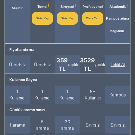
Temel
Bireysel
Profesyonel
Akademik
Misafir
Kampüs ağına
Giriş Yap
Giriş Yap
Giriş Yap
bağlanın.
Fiyatlandırma
359
3529
Ücretsiz
Ücretsiz
/aylık
/aylık
Teklif Al
TL
TL
Kullanıcı Sayısı
1
1
1
5+
Kampüs
Kullanıcı
Kullanıcı
Kullanıcı
Kullanıcı
Günlük arama sınırı
5
30
1 arama
Sınırsız
Sınırsız
arama
arama