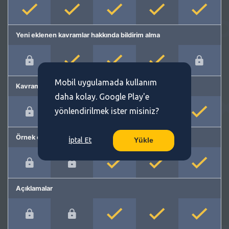
Yeni eklenen kavramlar hakkında bildirim alma
Mobil uygulamada kullanım
Kavram önerme
daha kolay. Google Play'e
yönlendirilmek ister misiniz?
Örnek cümleler
İptal Et
Yükle
Açıklamalar