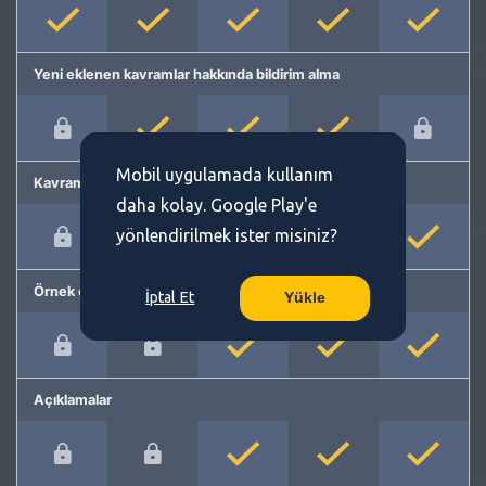
Yeni eklenen kavramlar hakkında bildirim alma
Mobil uygulamada kullanım
Kavram önerme
daha kolay. Google Play'e
yönlendirilmek ister misiniz?
Örnek cümleler
İptal Et
Yükle
Açıklamalar