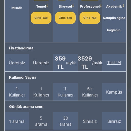
Temel
Bireysel
Profesyonel
Akademik
Misafir
Kampüs ağına
Giriş Yap
Giriş Yap
Giriş Yap
bağlanın.
Fiyatlandırma
359
3529
Ücretsiz
Ücretsiz
/aylık
/aylık
Teklif Al
TL
TL
Kullanıcı Sayısı
1
1
1
5+
Kampüs
Kullanıcı
Kullanıcı
Kullanıcı
Kullanıcı
Günlük arama sınırı
5
30
1 arama
Sınırsız
Sınırsız
arama
arama