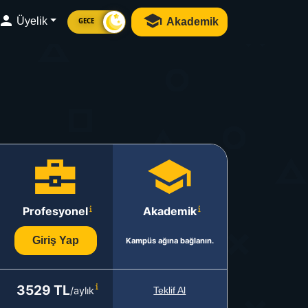
Üyelik
Akademik
GECE
Profesyonel
Akademik
Giriş Yap
Kampüs ağına bağlanın.
3529 TL
/aylık
Teklif Al