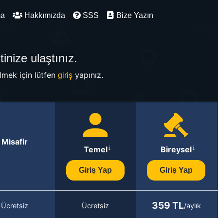
ma
Hakkımızda
SSS
Bize Yazın
inize ulaştınız.
mek için lütfen
yapınız.
giriş
Misafir
Temel
Bireysel
Giriş Yap
Giriş Yap
359 TL
Ücretsiz
Ücretsiz
/aylık