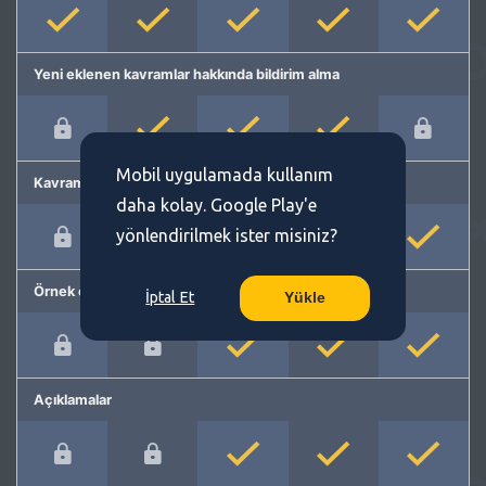
Yeni eklenen kavramlar hakkında bildirim alma
Mobil uygulamada kullanım
Kavram önerme
daha kolay. Google Play'e
yönlendirilmek ister misiniz?
Örnek cümleler
İptal Et
Yükle
Açıklamalar