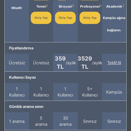
Temel
Bireysel
Profesyonel
Akademik
Misafir
Kampüs ağına
Giriş Yap
Giriş Yap
Giriş Yap
bağlanın.
Fiyatlandırma
359
3529
Ücretsiz
Ücretsiz
/aylık
/aylık
Teklif Al
TL
TL
Kullanıcı Sayısı
1
1
1
5+
Kampüs
Kullanıcı
Kullanıcı
Kullanıcı
Kullanıcı
Günlük arama sınırı
5
30
1 arama
Sınırsız
Sınırsız
arama
arama