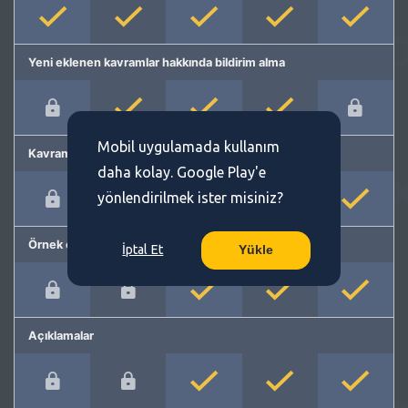
Yeni eklenen kavramlar hakkında bildirim alma
Mobil uygulamada kullanım
Kavram önerme
daha kolay. Google Play'e
yönlendirilmek ister misiniz?
Örnek cümleler
İptal Et
Yükle
Açıklamalar