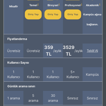
Temel
Bireysel
Profesyonel
Akademik
Misafir
Kampüs ağına
Giriş Yap
Giriş Yap
Giriş Yap
bağlanın.
Fiyatlandırma
359
3529
Ücretsiz
Ücretsiz
/aylık
/aylık
Teklif Al
TL
TL
Kullanıcı Sayısı
1
1
1
5+
Kampüs
Kullanıcı
Kullanıcı
Kullanıcı
Kullanıcı
Günlük arama sınırı
5
30
1 arama
Sınırsız
Sınırsız
arama
arama