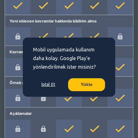
Yeni eklenen kavramlar hakkında bildirim alma
Mobil uygulamada kullanım
Kavram önerme
daha kolay. Google Play'e
yönlendirilmek ister misiniz?
Örnek cümleler
İptal Et
Yükle
Açıklamalar