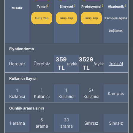
Temel
Bireysel
Profesyonel
Akademik
Misafir
Kampüs ağına
Giriş Yap
Giriş Yap
Giriş Yap
bağlanın.
Fiyatlandırma
359
3529
Ücretsiz
Ücretsiz
/aylık
/aylık
Teklif Al
TL
TL
Kullanıcı Sayısı
1
1
1
5+
Kampüs
Kullanıcı
Kullanıcı
Kullanıcı
Kullanıcı
Günlük arama sınırı
5
30
1 arama
Sınırsız
Sınırsız
arama
arama