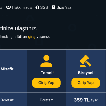
ma
Hakkımızda
SSS
Bize Yazın
inize ulaştınız.
mek için lütfen
yapınız.
giriş
Misafir
Temel
Bireysel
Giriş Yap
Giriş Yap
359 TL
Ücretsiz
Ücretsiz
/aylık