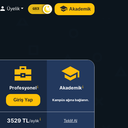
Üyelik
Akademik
GECE
Profesyonel
Akademik
Giriş Yap
Kampüs ağına bağlanın.
3529 TL
/aylık
Teklif Al