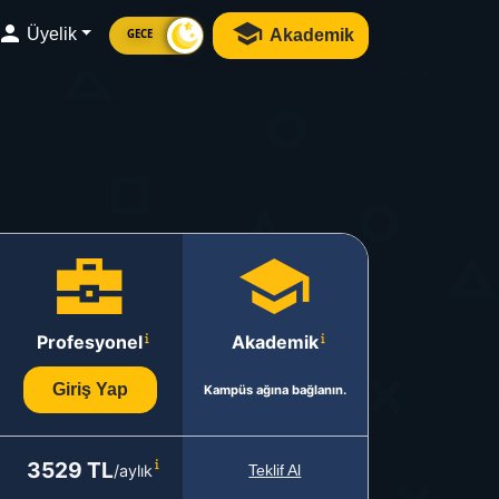
Üyelik
Akademik
GECE
Profesyonel
Akademik
Giriş Yap
Kampüs ağına bağlanın.
3529 TL
/aylık
Teklif Al