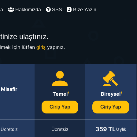
ma
Hakkımızda
SSS
Bize Yazın
inize ulaştınız.
mek için lütfen
yapınız.
giriş
Misafir
Temel
Bireysel
Giriş Yap
Giriş Yap
359 TL
Ücretsiz
Ücretsiz
/aylık