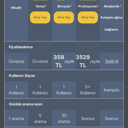
Temel
Bireysel
Profesyonel
Akademik
Misafir
Kampüs ağına
Giriş Yap
Giriş Yap
Giriş Yap
bağlanın.
Fiyatlandırma
359
3529
Ücretsiz
Ücretsiz
/aylık
/aylık
Teklif Al
TL
TL
Kullanıcı Sayısı
1
1
1
5+
Kampüs
Kullanıcı
Kullanıcı
Kullanıcı
Kullanıcı
Günlük arama sınırı
5
30
1 arama
Sınırsız
Sınırsız
arama
arama