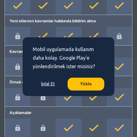
Yeni eklenen kavramlar hakkında bildirim alma
Mobil uygulamada kullanım
Kavram önerme
daha kolay. Google Play'e
yönlendirilmek ister misiniz?
Örnek cümleler
İptal Et
Yükle
Açıklamalar