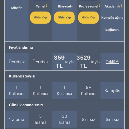
Temel
Bireysel
Profesyonel
Akademik
Misafir
Kampüs ağına
Giriş Yap
Giriş Yap
Giriş Yap
bağlanın.
Fiyatlandırma
359
3529
Ücretsiz
Ücretsiz
/aylık
/aylık
Teklif Al
TL
TL
Kullanıcı Sayısı
1
1
1
5+
Kampüs
Kullanıcı
Kullanıcı
Kullanıcı
Kullanıcı
Günlük arama sınırı
5
30
1 arama
Sınırsız
Sınırsız
arama
arama