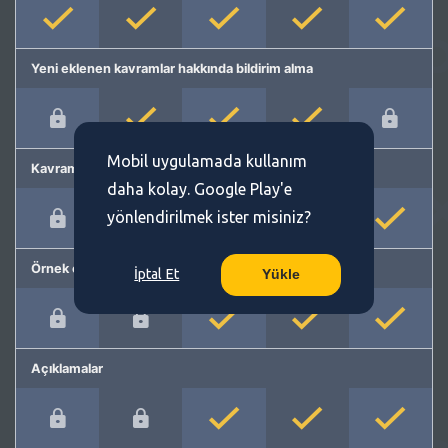
Yeni eklenen kavramlar hakkında bildirim alma
Mobil uygulamada kullanım
Kavram önerme
daha kolay. Google Play'e
yönlendirilmek ister misiniz?
Örnek cümleler
İptal Et
Yükle
Açıklamalar