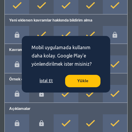
Yeni eklenen kavramlar hakkında bildirim alma
Mobil uygulamada kullanım
Kavram önerme
daha kolay. Google Play'e
yönlendirilmek ister misiniz?
Örnek cümleler
İptal Et
Yükle
Açıklamalar