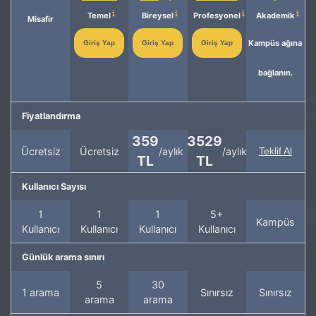
Temel
Bireysel
Profesyonel
Akademik
Misafir
Kampüs ağına
Giriş Yap
Giriş Yap
Giriş Yap
bağlanın.
Fiyatlandırma
359
3529
Ücretsiz
Ücretsiz
/aylık
/aylık
Teklif Al
TL
TL
Kullanıcı Sayısı
1
1
1
5+
Kampüs
Kullanıcı
Kullanıcı
Kullanıcı
Kullanıcı
Günlük arama sınırı
5
30
1 arama
Sınırsız
Sınırsız
arama
arama