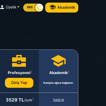
Üyelik
Akademik
GECE
Profesyonel
Akademik
Giriş Yap
Kampüs ağına bağlanın.
3529 TL
/aylık
Teklif Al