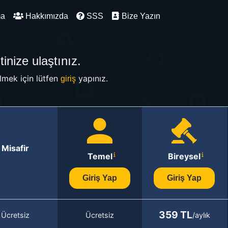
ma
Hakkımızda
SSS
Bize Yazın
inize ulaştınız.
mek için lütfen
yapınız.
giriş
Misafir
Temel
Bireysel
Giriş Yap
Giriş Yap
359 TL
Ücretsiz
Ücretsiz
/aylık