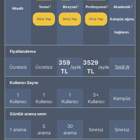
Temel
Bireysel
Profesyonel
Akademik
Misafir
Kampüs ağına
Giriş Yap
Giriş Yap
Giriş Yap
bağlanın.
Fiyatlandırma
359
3529
Ücretsiz
Ücretsiz
/aylık
/aylık
Teklif Al
TL
TL
Kullanıcı Sayısı
1
1
1
5+
Kampüs
Kullanıcı
Kullanıcı
Kullanıcı
Kullanıcı
Günlük arama sınırı
5
30
1 arama
Sınırsız
Sınırsız
arama
arama