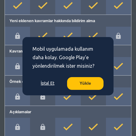
Yeni eklenen kavramlar hakkında bildirim alma
Mobil uygulamada kullanım
Kavram önerme
daha kolay. Google Play'e
yönlendirilmek ister misiniz?
Örnek cümleler
İptal Et
Yükle
Açıklamalar