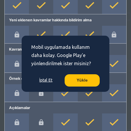
Yeni eklenen kavramlar hakkında bildirim alma
Mobil uygulamada kullanım
Kavram önerme
daha kolay. Google Play'e
yönlendirilmek ister misiniz?
Örnek cümleler
İptal Et
Yükle
Açıklamalar