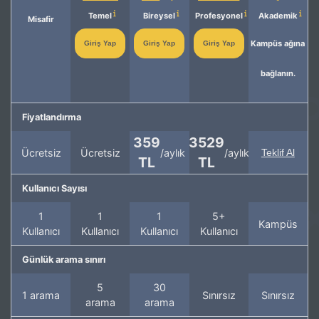
Temel
Bireysel
Profesyonel
Akademik
Misafir
Kampüs ağına
Giriş Yap
Giriş Yap
Giriş Yap
bağlanın.
Fiyatlandırma
359
3529
Ücretsiz
Ücretsiz
/aylık
/aylık
Teklif Al
TL
TL
Kullanıcı Sayısı
1
1
1
5+
Kampüs
Kullanıcı
Kullanıcı
Kullanıcı
Kullanıcı
Günlük arama sınırı
5
30
1 arama
Sınırsız
Sınırsız
arama
arama