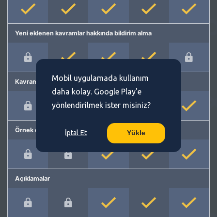
Yeni eklenen kavramlar hakkında bildirim alma
Mobil uygulamada kullanım
Kavram önerme
daha kolay. Google Play'e
yönlendirilmek ister misiniz?
Örnek cümleler
İptal Et
Yükle
Açıklamalar