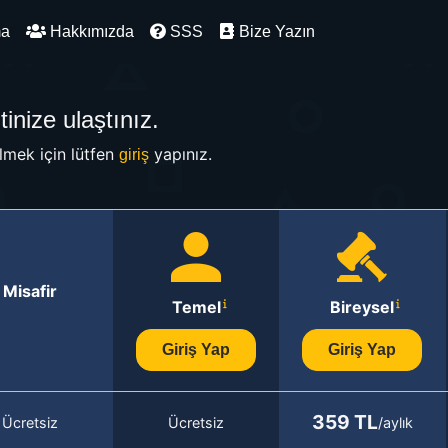
ma
Hakkımızda
SSS
Bize Yazın
inize ulaştınız.
mek için lütfen
yapınız.
giriş
Misafir
Temel
Bireysel
Giriş Yap
Giriş Yap
359 TL
Ücretsiz
Ücretsiz
/aylık