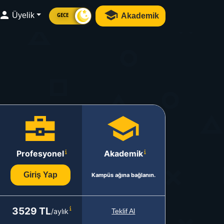
Üyelik
Akademik
GECE
Profesyonel
Akademik
Giriş Yap
Kampüs ağına bağlanın.
3529 TL
/aylık
Teklif Al