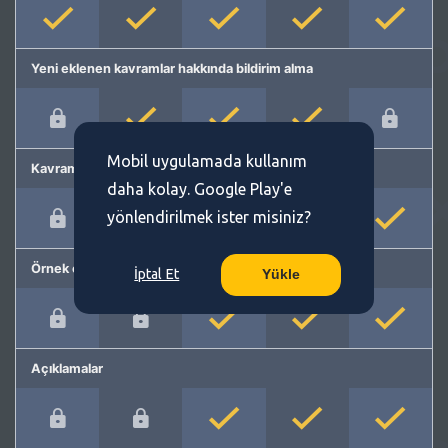
Yeni eklenen kavramlar hakkında bildirim alma
Mobil uygulamada kullanım
Kavram önerme
daha kolay. Google Play'e
yönlendirilmek ister misiniz?
Örnek cümleler
İptal Et
Yükle
Açıklamalar