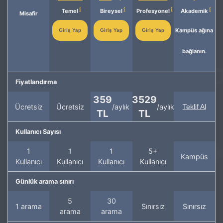
Temel
Bireysel
Profesyonel
Akademik
Misafir
Kampüs ağına
Giriş Yap
Giriş Yap
Giriş Yap
bağlanın.
Fiyatlandırma
359
3529
Ücretsiz
Ücretsiz
/aylık
/aylık
Teklif Al
TL
TL
Kullanıcı Sayısı
1
1
1
5+
Kampüs
Kullanıcı
Kullanıcı
Kullanıcı
Kullanıcı
Günlük arama sınırı
5
30
1 arama
Sınırsız
Sınırsız
arama
arama