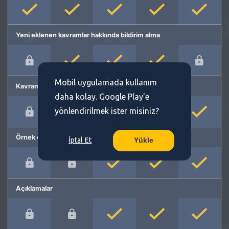
Yeni eklenen kavramlar hakkında bildirim alma
Mobil uygulamada kullanım
Kavram önerme
daha kolay. Google Play'e
yönlendirilmek ister misiniz?
Örnek cümleler
İptal Et
Yükle
Açıklamalar