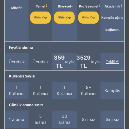
Temel
Bireysel
Profesyonel
Akademik
Misafir
Kampüs ağına
Giriş Yap
Giriş Yap
Giriş Yap
bağlanın.
Fiyatlandırma
359
3529
Ücretsiz
Ücretsiz
/aylık
/aylık
Teklif Al
TL
TL
Kullanıcı Sayısı
1
1
1
5+
Kampüs
Kullanıcı
Kullanıcı
Kullanıcı
Kullanıcı
Günlük arama sınırı
5
30
1 arama
Sınırsız
Sınırsız
arama
arama