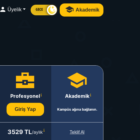
Üyelik
Akademik
GECE
Profesyonel
Akademik
Giriş Yap
Kampüs ağına bağlanın.
3529 TL
/aylık
Teklif Al