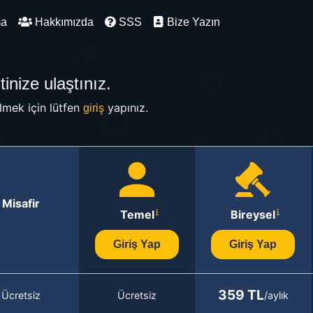
ma
Hakkımızda
SSS
Bize Yazın
inize ulaştınız.
mek için lütfen
yapınız.
giriş
Misafir
Temel
Bireysel
Giriş Yap
Giriş Yap
359 TL
Ücretsiz
Ücretsiz
/aylık