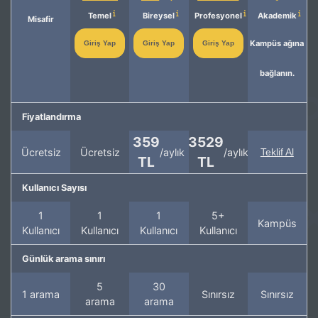
Temel
Bireysel
Profesyonel
Akademik
Misafir
Kampüs ağına
Giriş Yap
Giriş Yap
Giriş Yap
bağlanın.
Fiyatlandırma
359
3529
Ücretsiz
Ücretsiz
/aylık
/aylık
Teklif Al
TL
TL
Kullanıcı Sayısı
1
1
1
5+
Kampüs
Kullanıcı
Kullanıcı
Kullanıcı
Kullanıcı
Günlük arama sınırı
5
30
1 arama
Sınırsız
Sınırsız
arama
arama