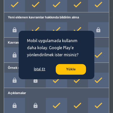
Yeni eklenen kavramlar hakkında bildirim alma
Mobil uygulamada kullanım
Kavram önerme
daha kolay. Google Play'e
yönlendirilmek ister misiniz?
Örnek cümleler
İptal Et
Yükle
Açıklamalar