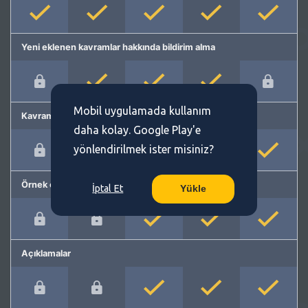
Yeni eklenen kavramlar hakkında bildirim alma
Mobil uygulamada kullanım
Kavram önerme
daha kolay. Google Play'e
yönlendirilmek ister misiniz?
Örnek cümleler
İptal Et
Yükle
Açıklamalar