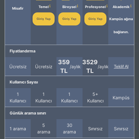
Temel
Bireysel
Profesyonel
Akademik
Misafir
Kampüs ağına
Giriş Yap
Giriş Yap
Giriş Yap
bağlanın.
Fiyatlandırma
359
3529
Ücretsiz
Ücretsiz
/aylık
/aylık
Teklif Al
TL
TL
Kullanıcı Sayısı
1
1
1
5+
Kampüs
Kullanıcı
Kullanıcı
Kullanıcı
Kullanıcı
Günlük arama sınırı
5
30
1 arama
Sınırsız
Sınırsız
arama
arama