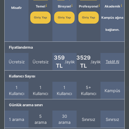
Temel
Bireysel
Profesyonel
Akademik
Misafir
Kampüs ağına
Giriş Yap
Giriş Yap
Giriş Yap
bağlanın.
Fiyatlandırma
359
3529
Ücretsiz
Ücretsiz
/aylık
/aylık
Teklif Al
TL
TL
Kullanıcı Sayısı
1
1
1
5+
Kampüs
Kullanıcı
Kullanıcı
Kullanıcı
Kullanıcı
Günlük arama sınırı
5
30
1 arama
Sınırsız
Sınırsız
arama
arama