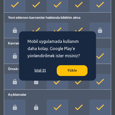
Yeni eklenen kavramlar hakkında bildirim alma
Mobil uygulamada kullanım
Kavram önerme
daha kolay. Google Play'e
yönlendirilmek ister misiniz?
Örnek cümleler
İptal Et
Yükle
Açıklamalar