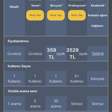
Temel
Bireysel
Profesyonel
Akademik
Misafir
Kampüs ağına
Giriş Yap
Giriş Yap
Giriş Yap
bağlanın.
Fiyatlandırma
359
3529
Ücretsiz
Ücretsiz
/aylık
/aylık
Teklif Al
TL
TL
Kullanıcı Sayısı
1
1
1
5+
Kampüs
Kullanıcı
Kullanıcı
Kullanıcı
Kullanıcı
Günlük arama sınırı
5
30
1 arama
Sınırsız
Sınırsız
arama
arama