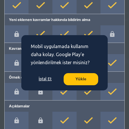
Yeni eklenen kavramlar hakkında bildirim alma
Mobil uygulamada kullanım
Kavram önerme
daha kolay. Google Play'e
yönlendirilmek ister misiniz?
Örnek cümleler
İptal Et
Yükle
Açıklamalar