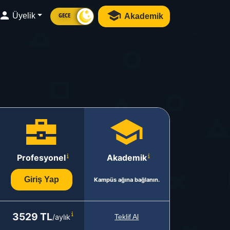
Üyelik
Akademik
GECE
Profesyonel
Akademik
Giriş Yap
Kampüs ağına bağlanın.
3529 TL
/aylık
Teklif Al