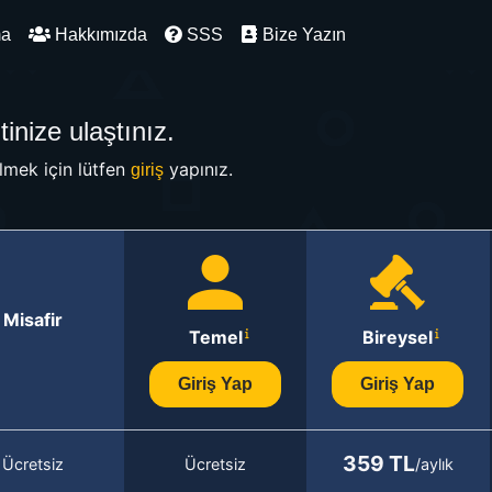
ma
Hakkımızda
SSS
Bize Yazın
inize ulaştınız.
mek için lütfen
yapınız.
giriş
Misafir
Temel
Bireysel
Giriş Yap
Giriş Yap
359 TL
Ücretsiz
Ücretsiz
/aylık