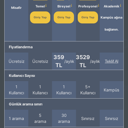
Temel
Bireysel
Profesyonel
Akademik
Misafir
Kampüs ağına
Giriş Yap
Giriş Yap
Giriş Yap
bağlanın.
Fiyatlandırma
359
3529
Ücretsiz
Ücretsiz
/aylık
/aylık
Teklif Al
TL
TL
Kullanıcı Sayısı
1
1
1
5+
Kampüs
Kullanıcı
Kullanıcı
Kullanıcı
Kullanıcı
Günlük arama sınırı
5
30
1 arama
Sınırsız
Sınırsız
arama
arama