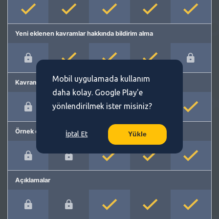
Yeni eklenen kavramlar hakkında bildirim alma
Mobil uygulamada kullanım
Kavram önerme
daha kolay. Google Play'e
yönlendirilmek ister misiniz?
Örnek cümleler
İptal Et
Yükle
Açıklamalar