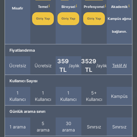
Temel
Bireysel
Profesyonel
Akademik
Misafir
Kampüs ağına
Giriş Yap
Giriş Yap
Giriş Yap
bağlanın.
Fiyatlandırma
359
3529
Ücretsiz
Ücretsiz
/aylık
/aylık
Teklif Al
TL
TL
Kullanıcı Sayısı
1
1
1
5+
Kampüs
Kullanıcı
Kullanıcı
Kullanıcı
Kullanıcı
Günlük arama sınırı
5
30
1 arama
Sınırsız
Sınırsız
arama
arama