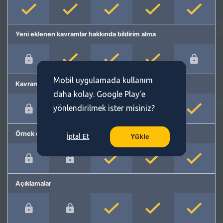
Yeni eklenen kavramlar hakkında bildirim alma
Mobil uygulamada kullanım
Kavram önerme
daha kolay. Google Play'e
yönlendirilmek ister misiniz?
Örnek cümleler
İptal Et
Yükle
Açıklamalar