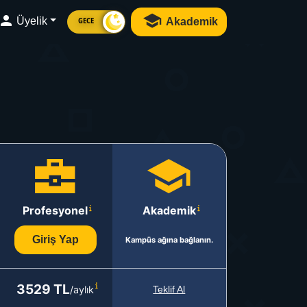
Üyelik
Akademik
GECE
Profesyonel
Akademik
Giriş Yap
Kampüs ağına bağlanın.
3529 TL
/aylık
Teklif Al