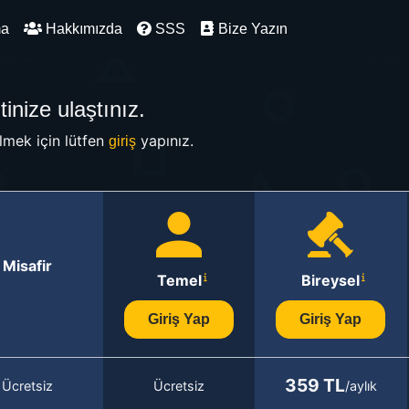
ma
Hakkımızda
SSS
Bize Yazın
inize ulaştınız.
mek için lütfen
yapınız.
giriş
Misafir
Temel
Bireysel
Giriş Yap
Giriş Yap
359 TL
Ücretsiz
Ücretsiz
/aylık