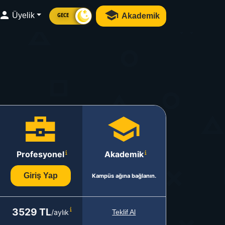
Üyelik
Akademik
GECE
Profesyonel
Akademik
Giriş Yap
Kampüs ağına bağlanın.
3529 TL
/aylık
Teklif Al