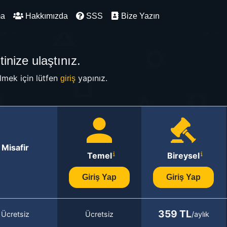
ma
Hakkımızda
SSS
Bize Yazın
inize ulaştınız.
mek için lütfen
yapınız.
giriş
Misafir
Temel
Bireysel
Giriş Yap
Giriş Yap
359 TL
Ücretsiz
Ücretsiz
/aylık